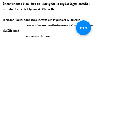
Intervenante bien-être en entreprise et sophrologue certifiée
aux alentours de Hyères et Marseille
Rendez-vous: dans mes locaux sur Hyères et Marseille
dans vos locaux professionnels (Var et Bouches
du Rhône)
en visioconférence
Ateliers bien-être en entreprise
Séance de sophrologie individuelle ou en groupe
Ateliers seniors en structures sur Marseille Et bassin Hyérois
Spécialisation acouphènes (formée au protocole ONS:
observatoire National de la Sophrologie)
Séance d'EFT en individuelle
Régulation du stress et des émotions
Traumatisme et phobie
Trouble du sommeil
Préparation mentale (examen, accouchement, ...)
Addictions
Gestion de la douleur
Deuil et séparation