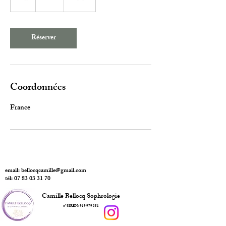
Réserver
Coordonnées
France
email:
bellocqcamille@gmail.com
tél: 07 83 03 31 70
Camille Bellocq Sophrologie
n° SIREN:
919 979 351