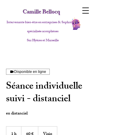
Camille Bellocq
Intervenante bien-être en entreprises & Sophrologue
spécialisée acouphènes
Sur Hyères et Marseille
Disponible en ligne
Séance individuelle
suivi - distanciel
en distanciel
60
euros
1 h
1
60 €
Visio