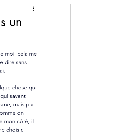
s un
e moi, cela me 
e dire sans 
ai.
elque chose qui 
qui savent 
ïsme, mais par 
 comme on 
 mon côté, il 
e choisir.