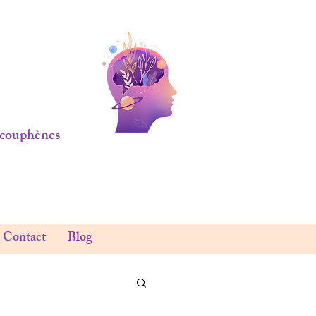
 acouphènes
Contact
Blog