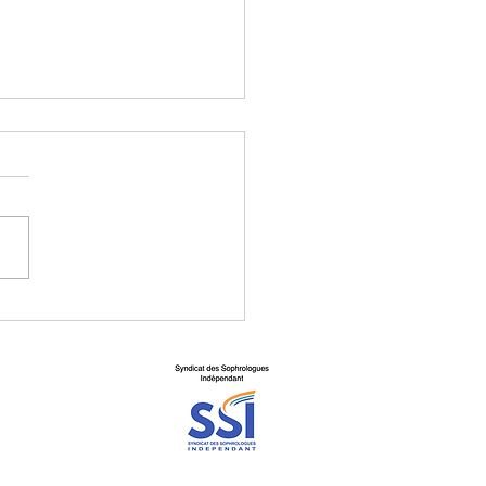
d ton corps parle :
utes-tu vraiment ?