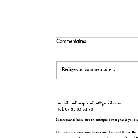
Commentaires
Rédigez un commentaire...
Oser prendre sa place sans
culpabiliser: journal d’une
email:
bellocqcamille@gmail.com
maman (im)parfaite
tél: 07 83 03 31 70
Intervenante bien-être en entreprise et sophrologue cert
Rendez-vous: dans mes locaux sur Hyères et Marseille