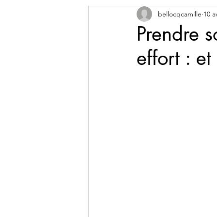
bellocqcamille
10 av
Prendre s
effort : e