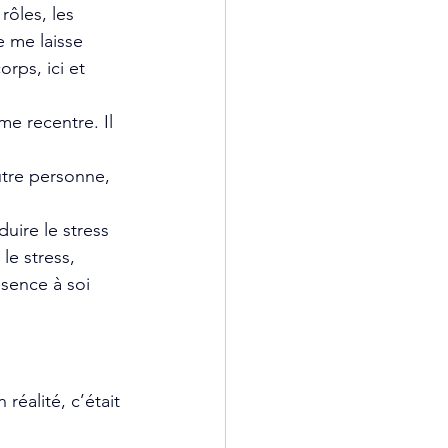
rôles, les 
e me laisse 
rps, ici et 
e recentre. Il 
utre personne, 
ire le stress 
le stress, 
ésence à soi 
éalité, c’était 