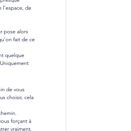
 presque 
e l’espace, de 
r pose alors 
u’on fait de ce 
nt quelque 
. Uniquement 
oin de vous 
s choisir, cela 
chemin.
ous forçant à 
trer vraiment.