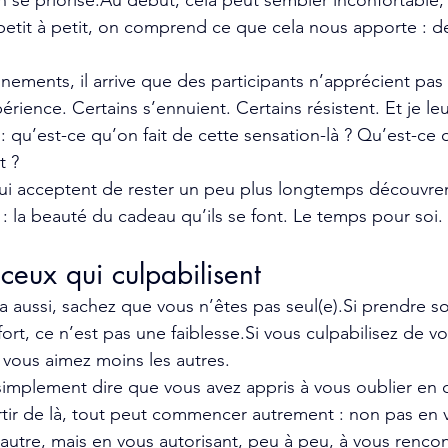
n se 
priorise.Au
 début, cela peut sembler inconfortable,
 petit à petit, on comprend ce que cela nous apporte : d
ents, il arrive que des participants n’apprécient pas 
ience. Certains s’ennuient. Certains résistent. Et je leu
 qu’est-ce qu’on fait de cette sensation-là ? Qu’est-ce q
t ?
qui acceptent de rester un peu plus longtemps découvre
: la beauté du cadeau qu’ils se font. Le temps pour soi
 ceux qui culpabilisent
a aussi, sachez que vous n’êtes pas seul(e).Si prendre s
rt, ce n’est pas une 
faiblesse.Si
 vous culpabilisez de vou
 vous aimez moins les autres.
simplement dire que vous avez appris à vous oublier en 
rtir de là, tout peut commencer autrement : non pas en v
autre, mais en vous autorisant, peu à peu, à vous rencon