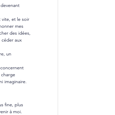
n devenant 
ite, et le soir 
chonner mes 
cher des idées, 
e céder aux 
re, un 
t concernent 
 charge 
ni imaginaire.
 fine, plus 
enir à moi.