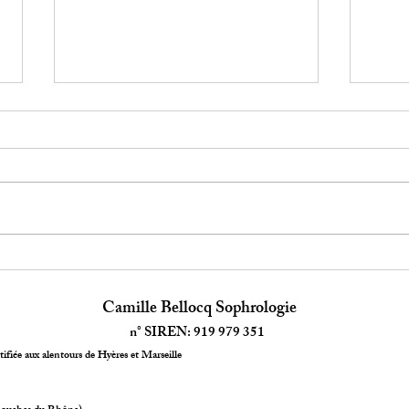
Comment j'ai Décidé de
Quan
reprendre le contrôle de mes
l'éco
Camille Bellocq Sophrologie
pensées
n° SIREN: 919 979 351
ifiée aux alentours de Hyères et Marseille