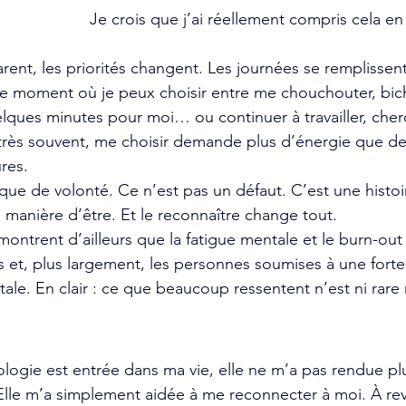
Je crois que j’ai réellement compris cela e
nt, les priorités changent. Les journées se remplissent v
 ce moment où je peux choisir entre me chouchouter, bi
elques minutes pour moi… ou continuer à travailler, cher
t très souvent, me choisir demande plus d’énergie que d
ures.
ue de volonté. Ce n’est pas un défaut. C’est une histoi
manière d’être. Et le reconnaître change tout.
montrent d’ailleurs que la fatigue mentale et le burn-ou
s et, plus largement, les personnes soumises à une forte
le. En clair : ce que beaucoup ressentent n’est ni rare 
logie est entrée dans ma vie, elle ne m’a pas rendue plus
. Elle m’a simplement aidée à me reconnecter à moi. À rev